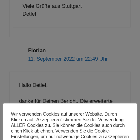
Viele Grüße aus Stuttgart
Detlef
Florian
11. September 2022 um 22:49 Uhr
Hallo Detlef,
danke für Deinen Bericht. Die erweiterte
Sensorik kann ich voll und ganz bestätigen
Wir verwenden Cookies auf unserer Website. Durch
– das erlebe ich genauso.
Klicken auf "Akzeptieren" stimmen Sie der Verwendung
ALLER Cookies zu. Sie können die Cookies auch durch
einen Klick ablehnen. Verwenden Sie die Cookie-
Ich bin Gelegenheitsläufer und habe meine
Einstellungen, um nur notwendige Cookies zu akzeptieren