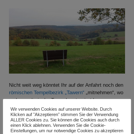
Nicht weit weg könntet Ihr auf der Anfahrt noch den
römischen Tempelbezirk „Tawern“
„mitnehmen“, wo
mehrere römische Tempel restauriert bzw.
rekonstruiert wurden. Von dort kam für Reisende
Wir verwenden Cookies auf unserer Website. Durch
Klicken auf "Akzeptieren" stimmen Sie der Verwendung
früher zum ersten Mal die Stadt Trier in Sicht, wofür
ALLER Cookies zu. Sie können die Cookies auch durch
sie sich bei den Göttern bedankten.
einen Klick ablehnen. Verwenden Sie die Cookie-
Einstellungen, um nur notwendige Cookies zu akzeptieren