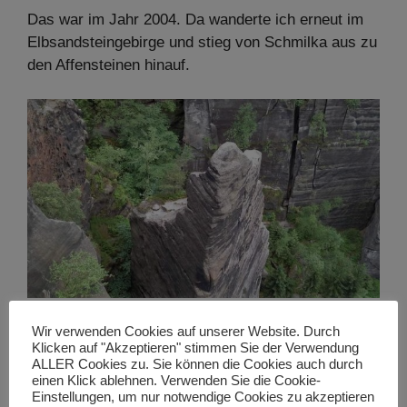
Das war im Jahr 2004. Da wanderte ich erneut im
Elbsandsteingebirge und stieg von Schmilka aus zu
den Affensteinen hinauf.
Elbsandsteingebirge
Wir verwenden Cookies auf unserer Website. Durch
Klicken auf "Akzeptieren" stimmen Sie der Verwendung
Am Anfang liegt dort eine gut begehbare
ALLER Cookies zu. Sie können die Cookies auch durch
Asphaltstraße, das wusste ich. Ob der weitere Weg
einen Klick ablehnen. Verwenden Sie die Cookie-
barfußtauglich wäre, wusste ich nicht. Ich wollte
Einstellungen, um nur notwendige Cookies zu akzeptieren