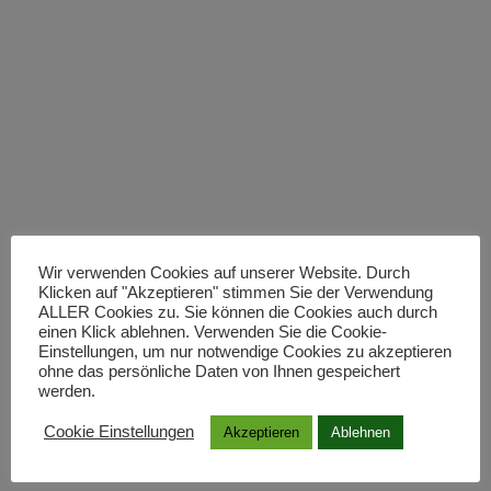
Wir verwenden Cookies auf unserer Website. Durch
Barfuß Städte erleben – MARBACH /
Klicken auf "Akzeptieren" stimmen Sie der Verwendung
ALLER Cookies zu. Sie können die Cookies auch durch
Neckar
einen Klick ablehnen. Verwenden Sie die Cookie-
Einstellungen, um nur notwendige Cookies zu akzeptieren
ohne das persönliche Daten von Ihnen gespeichert
werden.
Erfahrungsbericht über die Barfußeignung der Stadt
Cookie Einstellungen
Akzeptieren
Ablehnen
Marbach am Neckar auf der Basis von festen
Kriterien. Viele Bilder und Barfußtipps.