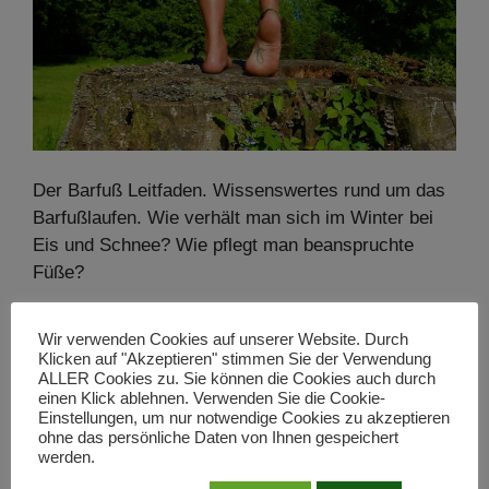
Der Barfuß Leitfaden. Wissenswertes rund um das
Barfußlaufen. Wie verhält man sich im Winter bei
Eis und Schnee? Wie pflegt man beanspruchte
Füße?
Wir verwenden Cookies auf unserer Website. Durch
Klicken auf "Akzeptieren" stimmen Sie der Verwendung
ALLER Cookies zu. Sie können die Cookies auch durch
Günther Wölfle – Barfußwanderführer
einen Klick ablehnen. Verwenden Sie die Cookie-
Einstellungen, um nur notwendige Cookies zu akzeptieren
– Alpine Wandertouren im Allgäu +
ohne das persönliche Daten von Ihnen gespeichert
Südtirol
werden.