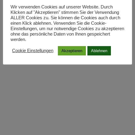
Wir verwenden Cookies auf unserer Website. Durch
Winter-Tipp für Barfuß Einsteiger
Klicken auf "Akzeptieren" stimmen Sie der Verwendung
ALLER Cookies zu. Sie können die Cookies auch durch
einen Klick ablehnen. Verwenden Sie die Cookie-
Einstellungen, um nur notwendige Cookies zu akzeptieren
ohne das persönliche Daten von Ihnen gespeichert
Wie Du häufige Anfängerfehler vermeidest und Dich
werden.
optimal auf Deinen Barfuß Winter vorbereitest.
Cookie Einstellungen
Akzeptieren
Ablehnen
48 Kommentare