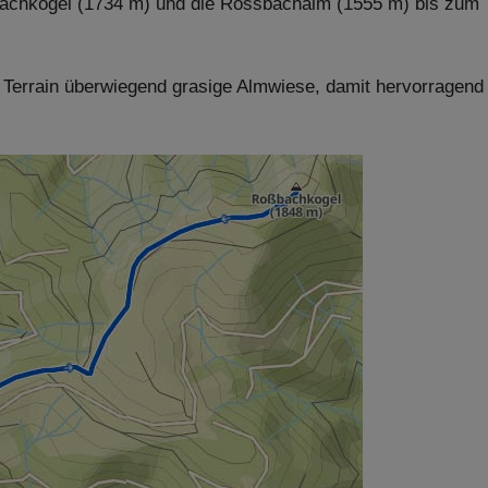
nbachkogel (1734 m) und die Rossbachalm (1555 m) bis zum
 Terrain überwiegend grasige Almwiese, damit hervorragend 