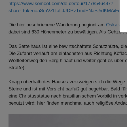
https://www.komoot.com/de-de/tour/1778546487?
share_token=aSmVZfTaLJJDPvTmdENaBj5dKMAiFoYiU5
Die hier beschriebene Wanderung beginnt am
Oskar-Sc
dabei sind 630 Höhenmeter zu bewältigen. Als Gehzeit 
Das Sattelhaus ist eine bewirtschaftete Schutzhütte, d
Die Zufahrt verläuft am einfachsten aus Richtung Köflac
Wolfleitenweg den Berg hinauf und weiter geht es über 
Straße).
Knapp oberhalb des Hauses verzweigen sich die Wege. 
Steine und ist mit Vorsicht barfuß gut begehbar. Bald 
eine Christusstatue nach brasilianischem Vorbild in ver
benutzt wird; hier finden manchmal auch religiöse Andac