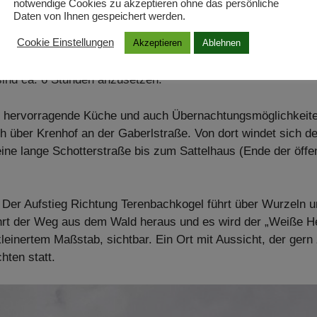
notwendige Cookies zu akzeptieren ohne das persönliche
Daten von Ihnen gespeichert werden.
jOklyixo9Z555dps&ref=wtd
Cookie Einstellungen
Akzeptieren
Ablehnen
hauer-Sattelhaus
auf 1409 m. Die Wegstrecke ist etwas übe
sind ca. 6 Stunden anzusetzen.
ie hervorragende Küche und auch Übernachtungsmöglichkeite
h über Krenhof an der Gaberlstraße. Von dort windet sich de
eine lange Schotterstraße bis zum Sattelhaus (Ende der öffe
Der Aufstieg Richtung Terenbachkogel führt über Wurzeln 
führt der Weg aus dem Wald heraus und es wird der „Weiße He
kleinertem Maßstab, sichtbar. Ein Ort mit Aussicht, der gern
hten statt.