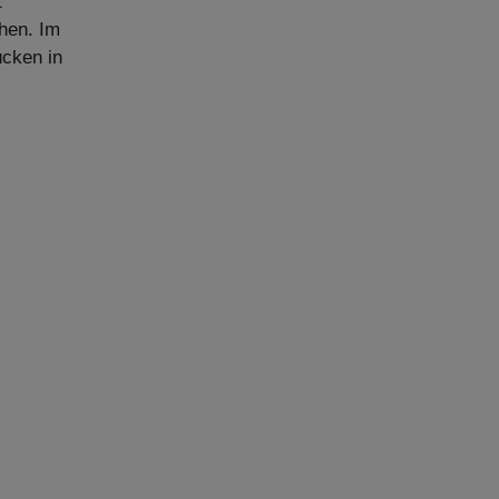
t
hen. Im
ücken in