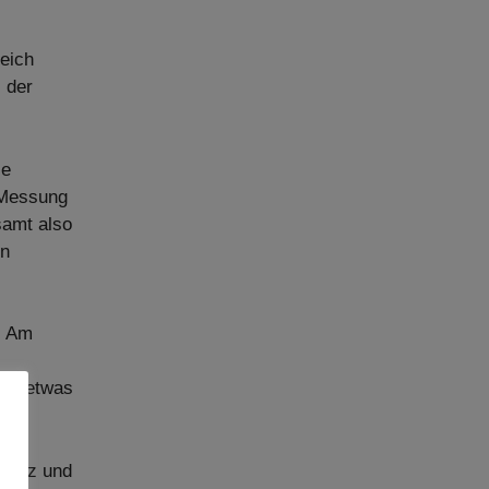
reich
 der
ie
 Messung
samt also
In
. Am
 so etwas
hwarz und