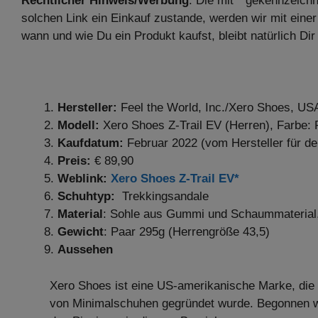
Rechtlicher Hinweis/Werbung
: Die mit * gekennzeich
solchen Link ein Einkauf zustande, werden wir mit einer
wann und wie Du ein Produkt kaufst, bleibt natürlich Dir
Hersteller:
Feel the World, Inc./Xero Shoes, U
Modell:
Xero Shoes Z-Trail EV (Herren), Farbe:
Kaufdatum:
Februar 2022 (vom Hersteller für de
Preis:
€ 89,90
Weblink:
Xero Shoes Z-Trail EV*
Schuhtyp:
Trekkingsandale
Material
: Sohle aus Gummi und Schaummaterial,
Gewicht
: Paar 295g (Herrengröße 43,5)
A
ussehen
Xero Shoes ist eine US-amerikanische Marke, die 
von Minimalschuhen gegründet wurde. Begonnen w