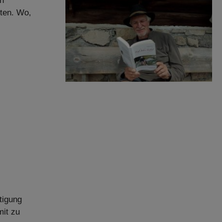
en
sten. Wo,
tigung
it zu