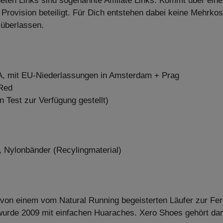
neten Links sind sogenannte Affiliate Links. Kommt über ein
 Provision beteiligt. Für Dich entstehen dabei keine Mehrko
 überlassen.
SA, mit EU-Niederlassungen in Amsterdam + Prag
 Red
n Test zur Verfügung gestellt)
 Nylonbänder (Recylingmaterial)
von einem vom Natural Running begeisterten Läufer zur Fer
urde 2009 mit einfachen Huaraches. Xero Shoes gehört dam