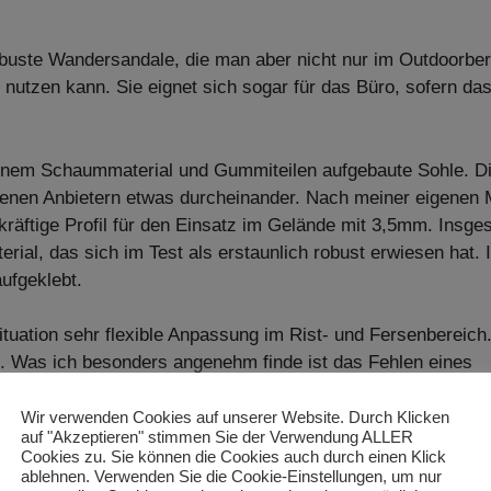
robuste Wandersandale, die man aber nicht nur im Outdoorbe
nutzen kann. Sie eignet sich sogar für das Büro, sofern das
denem Schaummaterial und Gummiteilen aufgebaute Sohle. D
denen Anbietern etwas durcheinander. Nach meiner eigenen
räftige Profil für den Einsatz im Gelände mit 3,5mm. Insge
ial, das sich im Test als erstaunlich robust erwiesen hat. 
ufgeklebt.
tuation sehr flexible Anpassung im Rist- und Fersenbereich
 Was ich besonders angenehm finde ist das Fehlen eines
ieinander stehenden Zehen eine Wohltat. Ich habe lange auf
Wir verwenden Cookies auf unserer Website. Durch Klicken
auf "Akzeptieren" stimmen Sie der Verwendung ALLER
Cookies zu. Sie können die Cookies auch durch einen Klick
edenen Farben. Neben dem hier gezeigten Rot gibt es noch sc
ablehnen. Verwenden Sie die Cookie-Einstellungen, um nur