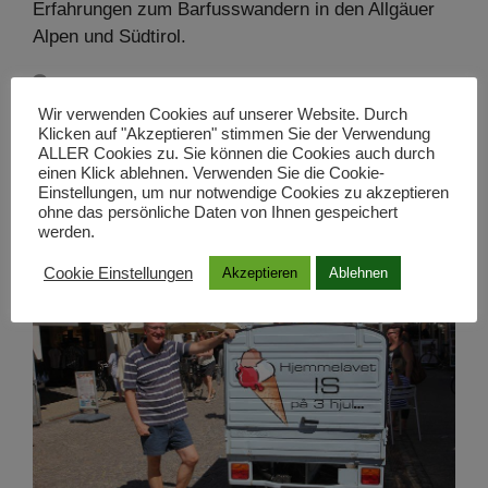
Erfahrungen zum Barfusswandern in den Allgäuer
Alpen und Südtirol.
8 Kommentare
Wir verwenden Cookies auf unserer Website. Durch
Klicken auf "Akzeptieren" stimmen Sie der Verwendung
ALLER Cookies zu. Sie können die Cookies auch durch
einen Klick ablehnen. Verwenden Sie die Cookie-
Zwischen Etikette und Freiheit:
Einstellungen, um nur notwendige Cookies zu akzeptieren
ohne das persönliche Daten von Ihnen gespeichert
Barfuß Golfen an der Ostsee
werden.
Cookie Einstellungen
Akzeptieren
Ablehnen